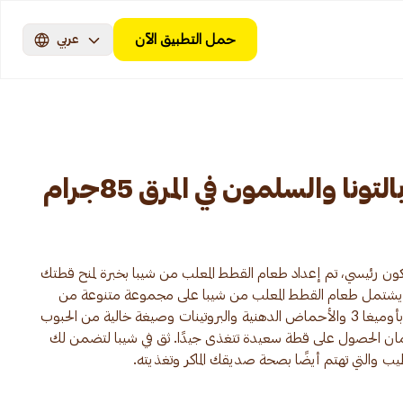
حمل التطبيق الآن
عربي
نا والسلمون في المرق 85جرام
كون رئيسي، تم إعداد طعام القطط المعلب من شيبا بخبرة لمنح قطتك
يذة. يشتمل طعام القطط المعلب من شيبا على مجموعة متنوعة من
البروتينات والقوام عالي الجودة والغني بأوميغا 3 والأحماض الدهنية والبروتينات وصيغة خالية من الحبوب
ضمان الحصول على قطة سعيدة تتغذى جيدًا. ثق في شيبا لتضمن لك
يب والتي تهتم أيضًا بصحة صديقك الماكر وتغذيته.