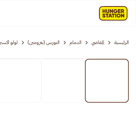
الرئيسية
المقاضي
الدمام
النورس (بترومين)
لولو اكسب