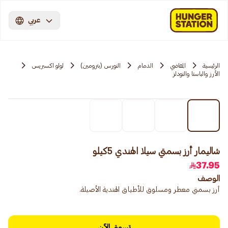
عربي
الرئيسية
المقاضي
الدمام
النورس (بترومين)
لولو اكسبريس
الأرز والباستا والنودلز
شاليمار أرز بسمتي سيلا الهندي 5كيلو
37.95
الوصف
أرز بسمتي معطر ومسلوق للأطباق الهندية الأصيلة.
تسوق الآن