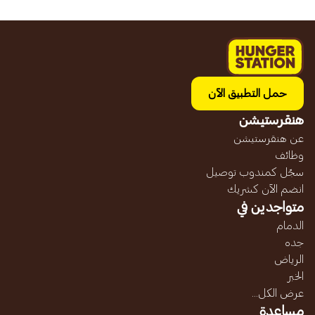
حمل التطبيق الآن
هنقرستيشن
عن هنقرستيشن
وظائف
سجّل كمندوب توصيل
انضم الآن كشريك
متواجدين في
الدمام
جده
الرياض
الخبر
عرض الكل...
مساعدة