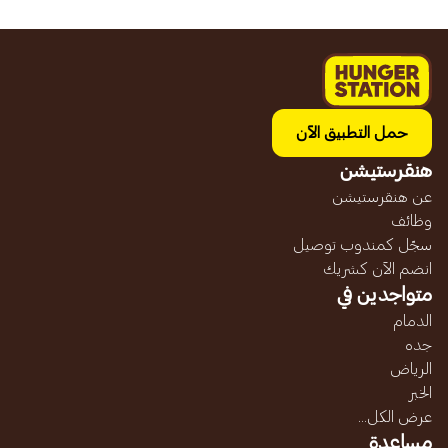
حمل التطبيق الآن
هنقرستيشن
عن هنقرستيشن
وظائف
سجّل كمندوب توصيل
انضم الآن كشريك
متواجدين في
الدمام
جده
الرياض
الخبر
عرض الكل...
مساعدة