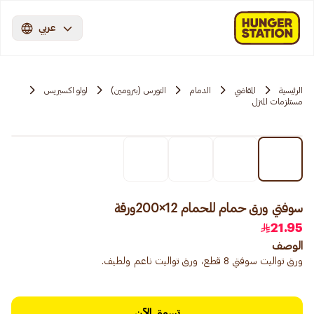
عربي
الرئيسية
المقاضي
الدمام
النورس (بترومين)
لولو اكسبريس
مستلزمات المنزل
سوفتي ورق حمام للحمام 12×200ورقة
21.95
الوصف
ورق تواليت سوفتي 8 قطع، ورق تواليت ناعم ولطيف.
تسوق الآن