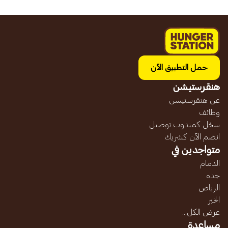
حمل التطبيق الآن
هنقرستيشن
عن هنقرستيشن
وظائف
سجّل كمندوب توصيل
انضم الآن كشريك
متواجدين في
الدمام
جده
الرياض
الخبر
عرض الكل...
مساعدة