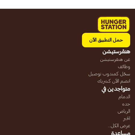
حمل التطبيق الآن
هنقرستيشن
عن هنقرستيشن
وظائف
سجّل كمندوب توصيل
انضم الآن كشريك
متواجدين في
الدمام
جده
الرياض
الخبر
عرض الكل...
مساعدة