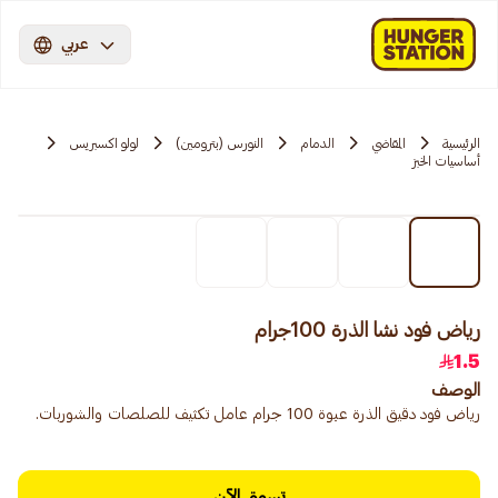
عربي
الرئيسية
المقاضي
الدمام
النورس (بترومين)
لولو اكسبريس
أساسيات الخبز
رياض فود نشا الذرة 100جرام
1.5
الوصف
رياض فود دقيق الذرة عبوة 100 جرام عامل تكثيف للصلصات والشوربات.
تسوق الآن