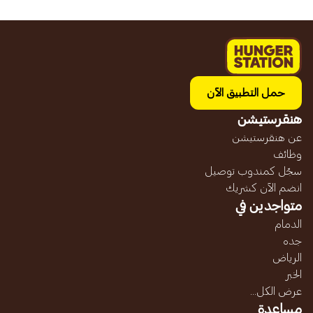
حمل التطبيق الآن
هنقرستيشن
عن هنقرستيشن
وظائف
سجّل كمندوب توصيل
انضم الآن كشريك
متواجدين في
الدمام
جده
الرياض
الخبر
عرض الكل...
مساعدة