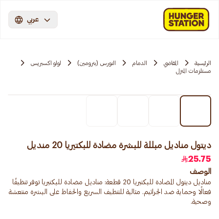
عربي
الرئيسية
المقاضي
الدمام
النورس (بترومين)
لولو اكسبريس
مستلزمات المنزل
ديتول مناديل مبللة للبشرة مضادة للبكتيريا 20 منديل
25.75
الوصف
مناديل ديتول المضادة للبكتيريا 20 قطعة: مناديل مضادة للبكتيريا توفر تنظيفًا
فعالًا وحماية ضد الجراثيم. مثالية للتنظيف السريع والحفاظ على البشرة منتعشة
وصحية.