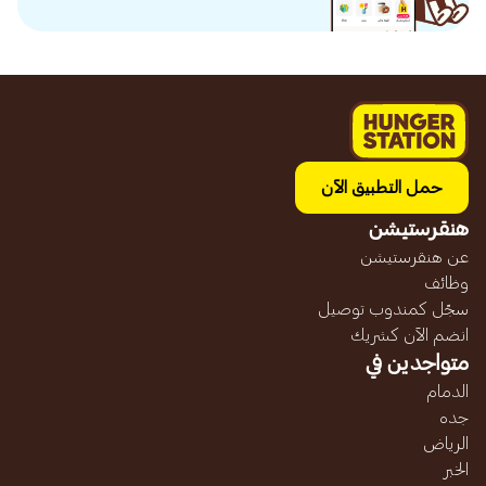
حمل التطبيق الآن
هنقرستيشن
عن هنقرستيشن
وظائف
سجّل كمندوب توصيل
انضم الآن كشريك
متواجدين في
الدمام
جده
الرياض
الخبر