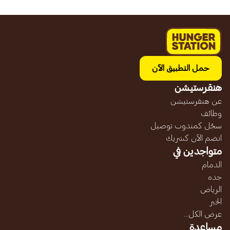
حمل التطبيق الآن
هنقرستيشن
عن هنقرستيشن
وظائف
سجّل كمندوب توصيل
انضم الآن كشريك
متواجدين في
الدمام
جده
الرياض
الخبر
عرض الكل...
مساعدة