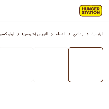
الرئيسية
المقاضي
الدمام
النورس (بترومين)
لولو اكسب