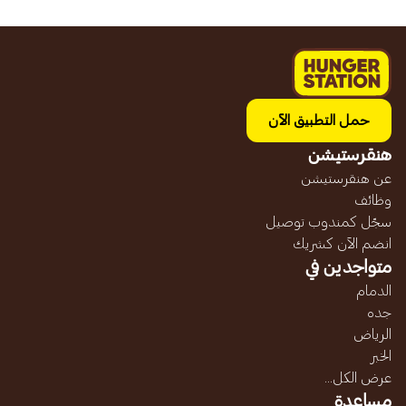
حمل التطبيق الآن
هنقرستيشن
عن هنقرستيشن
وظائف
سجّل كمندوب توصيل
انضم الآن كشريك
متواجدين في
الدمام
جده
الرياض
الخبر
عرض الكل...
مساعدة