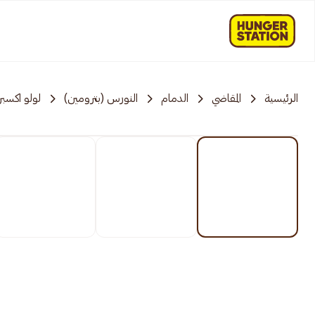
الرئيسية
المقاضي
الدمام
النورس (بترومين)
لولو اكسب