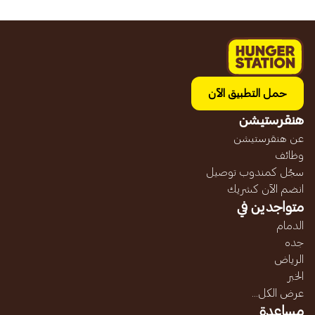
حمل التطبيق الآن
هنقرستيشن
عن هنقرستيشن
وظائف
سجّل كمندوب توصيل
انضم الآن كشريك
متواجدين في
الدمام
جده
الرياض
الخبر
عرض الكل...
مساعدة