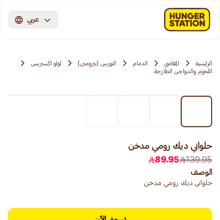
عربي
الرئيسية
المقاضي
الدمام
النورس (بترومين)
لولو اكسبريس
اللحوم والدواجن الطازجة
حلواني ديك رومي مدخن
89.95
139.95
الوصف
حلواني ديك رومي مدخن
تسوق الآن