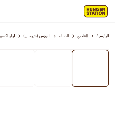
الرئيسية
المقاضي
الدمام
النورس (بترومين)
لولو اكسب