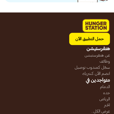
حمل التطبيق الآن
هنقرستيشن
عن هنقرستيشن
وظائف
سجّل كمندوب توصيل
انضم الآن كشريك
متواجدين في
الدمام
جده
الرياض
الخبر
عرض الكل...