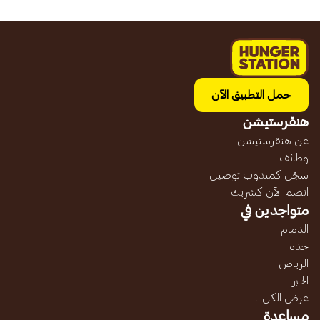
حمل التطبيق الآن
هنقرستيشن
عن هنقرستيشن
وظائف
سجّل كمندوب توصيل
انضم الآن كشريك
متواجدين في
الدمام
جده
الرياض
الخبر
عرض الكل...
مساعدة