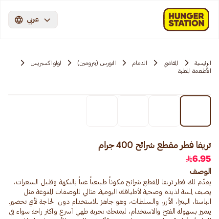
عربي
الرئيسية
المقاضي
الدمام
النورس (بترومين)
لولو اكسبريس
الأطعمة المعلبة
تريفا فطر مقطع شرائح 400 جرام
6.95
الوصف
يقدّم لك فطر تريفا المقطع شرائح مكوناً طبيعياً غنياً بالنكهة وقليل السعرات،
يضيف لمسة لذيذة وصحية لأطباقك اليومية. مثالي للوصفات المتنوعة مثل
الباستا، البيتزا، الأرز، والسلطات، وهو جاهز للاستخدام دون الحاجة لأي تحضير.
يتميز بسهولة الفتح والاستخدام، ليمنحك تجربة طهي أسرع وأكثر راحة سواء في