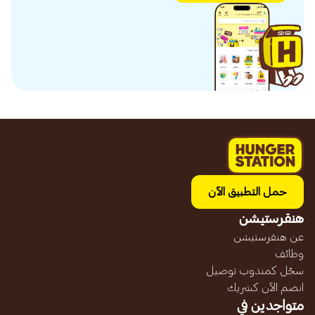
حمل التطبيق الآن
هنقرستيشن
عن هنقرستيشن
وظائف
سجّل كمندوب توصيل
انضم الآن كشريك
متواجدين في