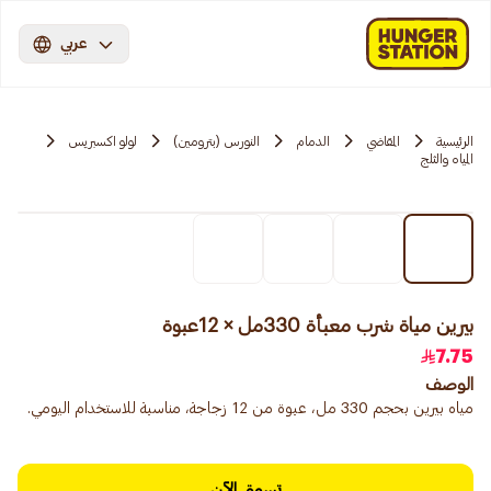
عربي
الرئيسية
المقاضي
الدمام
النورس (بترومين)
لولو اكسبريس
المياه والثلج
بيرين مياة شرب معبأة 330مل × 12عبوة
7.75
الوصف
مياه بيرين بحجم 330 مل، عبوة من 12 زجاجة، مناسبة للاستخدام اليومي.
تسوق الآن