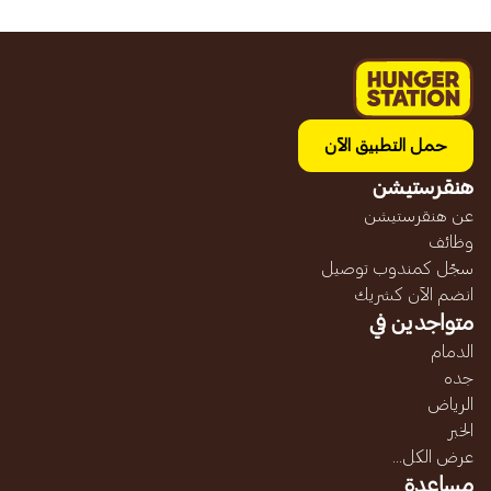
حمل التطبيق الآن
هنقرستيشن
عن هنقرستيشن
وظائف
سجّل كمندوب توصيل
انضم الآن كشريك
متواجدين في
الدمام
جده
الرياض
الخبر
عرض الكل...
مساعدة