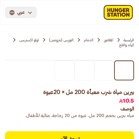
عربي
الرئيسية
المقاضي
الدمام
النورس (بترومين)
لولو اكسبريس
المياه والثلج
بيرين مياة شرب معبأة 200 مل × 20عبوة
10.5
الوصف
مياه بيرين بحجم 200 مل، عبوة من 20 زجاجة، مثالية للأطفال.
تسوق الآن