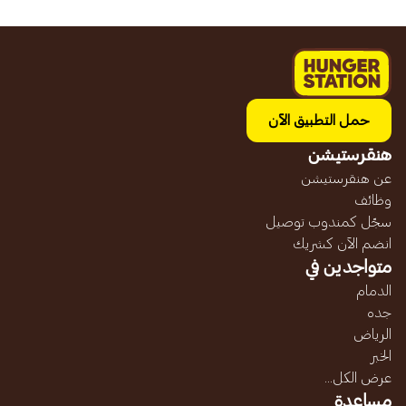
حمل التطبيق الآن
هنقرستيشن
عن هنقرستيشن
وظائف
سجّل كمندوب توصيل
انضم الآن كشريك
متواجدين في
الدمام
جده
الرياض
الخبر
عرض الكل...
مساعدة