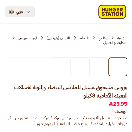
عربي
الرئيسية
المقاضي
الدمام
النورس (بترومين)
لولو اكسبريس
التنظيف و الغسيل
بيروس مسحوق غسيل للملابس البيضاء والملونة لغسالات
التعبئة الأمامية 3كيلو
25.95
الوصف
مسحوق الغسيل الأوتوماتيكي من بيروس بتركيبة مركزة تنظف بعمق حتى في
درجات الحرارة المنخفضة. يمنح ملابسك انتعاشًا يدوم طويلاً.