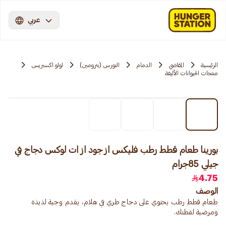
عربي
الرئيسية
المقاضي
الدمام
النورس (بترومين)
لولو اكسبريس
منتجات الحيوانات الأليفة
بورينا طعام قطط رطب فليكس از جود از ات لوكس دجاج في
جيلي 85جرام
4.75
الوصف
طعام قطط رطب يحتوي على دجاج طري في هلام، يقدم وجبة لذيذة
ومرضية لقطتك.