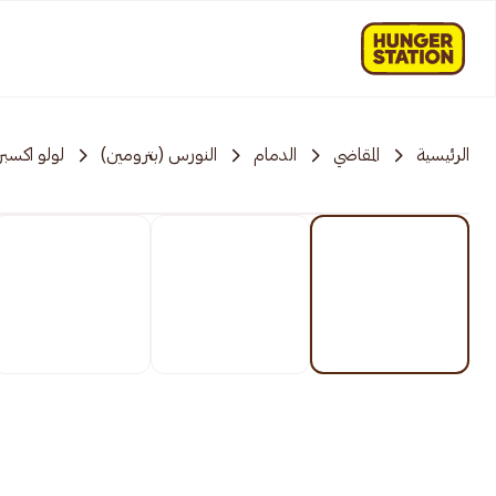
الرئيسية
المقاضي
الدمام
النورس (بترومين)
لولو اكسب