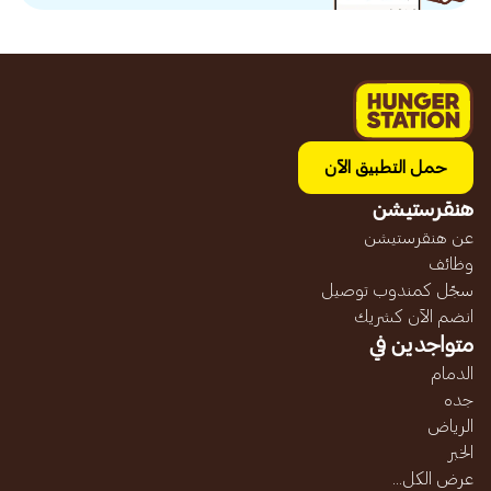
حمل التطبيق الآن
هنقرستيشن
عن هنقرستيشن
وظائف
سجّل كمندوب توصيل
انضم الآن كشريك
متواجدين في
الدمام
جده
الرياض
الخبر
عرض الكل...