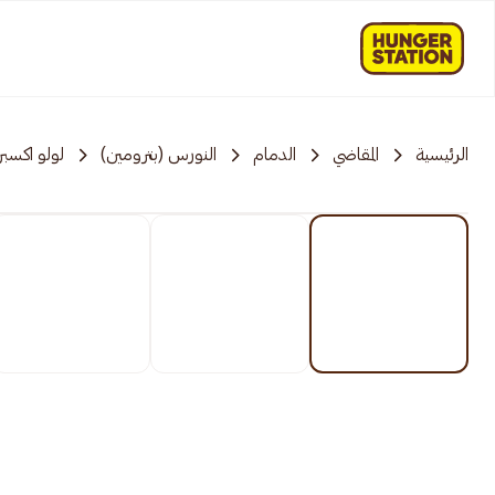
الرئيسية
المقاضي
الدمام
النورس (بترومين)
لولو اكسب