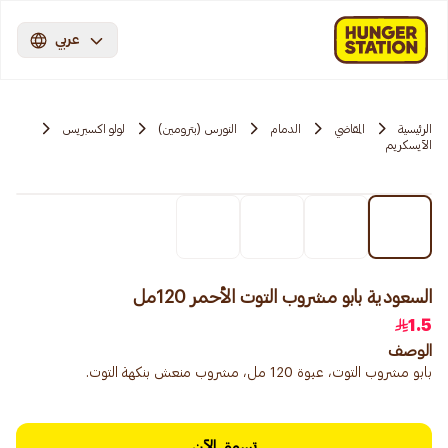
عربي
الرئيسية
المقاضي
الدمام
النورس (بترومين)
لولو اكسبريس
الآيسكريم
السعودية بابو مشروب التوت الأحمر 120مل
1.5
الوصف
بابو مشروب التوت، عبوة 120 مل، مشروب منعش بنكهة التوت.
تسوق الآن