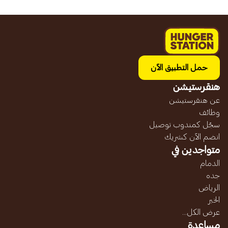
حمل التطبيق الآن
هنقرستيشن
عن هنقرستيشن
وظائف
سجّل كمندوب توصيل
انضم الآن كشريك
متواجدين في
الدمام
جده
الرياض
الخبر
عرض الكل...
مساعدة