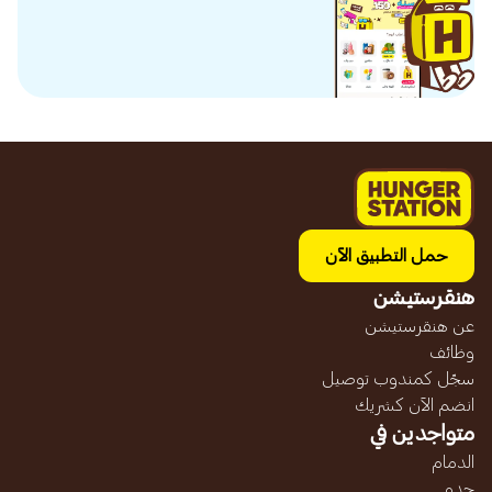
حمل التطبيق الآن
هنقرستيشن
عن هنقرستيشن
وظائف
سجّل كمندوب توصيل
انضم الآن كشريك
متواجدين في
الدمام
جده