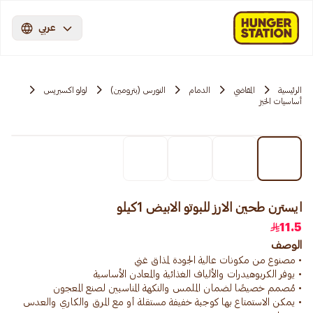
عربي
الرئيسية
المقاضي
الدمام
النورس (بترومين)
لولو اكسبريس
أساسيات الخبز
ايسترن طحين الارز للبوتو الابيض 1كيلو
11.5
الوصف
• يمكن الاستمتاع بها كوجبة خفيفة مستقلة أو مع المرق والكاري والعدس