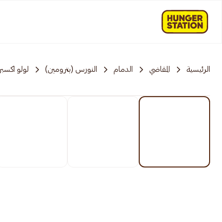
الرئيسية
المقاضي
الدمام
النورس (بترومين)
لولو اكسب