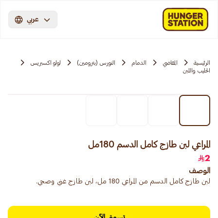
عربي
الرئيسية
المقاضي
الدمام
النورس (بترومين)
لولو اكسبريس
الحليب واللبن
المراعي لبن طازج كامل الدسم 180مل
2
الوصف
لبن طازج كامل الدسم من المراعي 180 مل، لبن طازج غني وصحي.
تسوق الآن