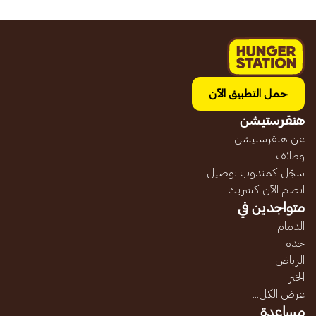
حمل التطبيق الآن
هنقرستيشن
عن هنقرستيشن
وظائف
سجّل كمندوب توصيل
انضم الآن كشريك
متواجدين في
الدمام
جده
الرياض
الخبر
عرض الكل...
مساعدة