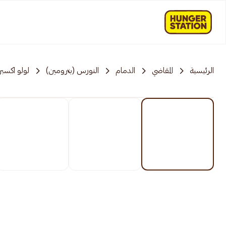
الرئيسية
المقاضي
الدمام
النورس (بترومين)
لولو اكسب