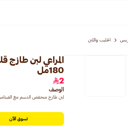
ريس
الحليب واللبن
المراعي لبن طازج ق
180مل
2
الوصف
لبن طازج منخفض الدسم مع الفيتامينات من المراعي 180 مل، لبن منخفض ال
تسوق الآن