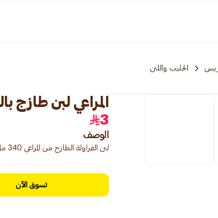
ريس
الحليب واللبن
المراعي لبن طازج بالفراو
3
الوصف
لبن الفراولة الطازج من المراعي 340 مل، مشروب منعش ولذيذ بنكهة الفراولة الطبيعية.
تسوق الآن