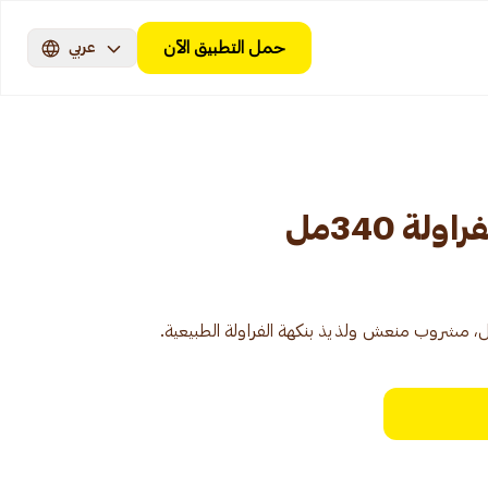
حمل التطبيق الآن
عربي
لة 340مل