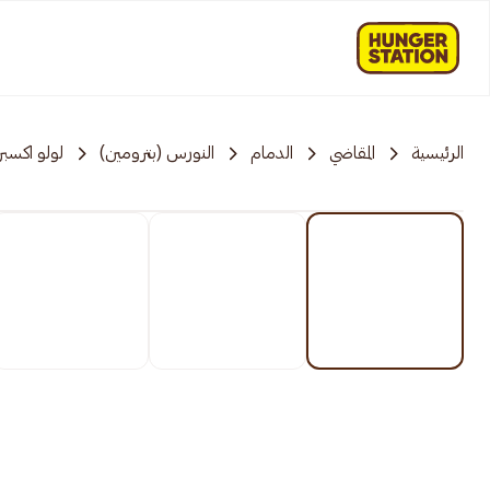
الرئيسية
المقاضي
الدمام
النورس (بترومين)
لولو اكسب