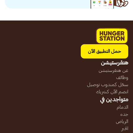
حمل التطبيق الآن
هنقرستيشن
عن هنقرستيشن
وظائف
سجّل كمندوب توصيل
انضم الآن كشريك
متواجدين في
الدمام
جده
الرياض
الخبر