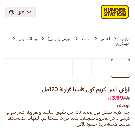
عربي
الرئيسية
المقاضي
الدمام
النورس (بترومين)
لولو اكسبريس
الآيسكريم
المراعي ايس كريم كون فانيليا فراولة 120مل
3.99
5
الوصف
آيس كريم بشكل كون بحجم 120 مل بنكهتي الفانيليا والفراولة. يتميز بقوام
كريمي داخل مخروط مقرمش. يقدم مزيجًا بسيطًا من النكهات الكلاسيكية.
مناسب كتحلية باردة جاهزة للأكل.