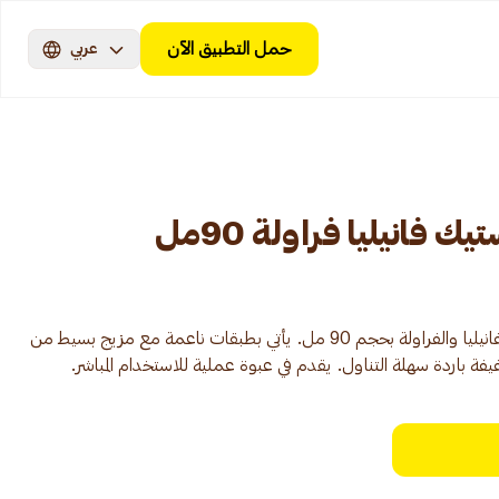
حمل التطبيق الآن
عربي
 فانيليا فراولة 90مل
آيس كريم على شكل ستيك بنكهتي الفانيليا والفراولة بحجم 90 مل. يأتي بطبقات ناعمة مع مزيج بسيط من
فة باردة سهلة التناول. يقدم في عبوة عملية للاستخدام المباشر.