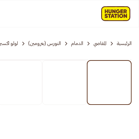
الرئيسية
المقاضي
الدمام
النورس (بترومين)
لولو اكسب