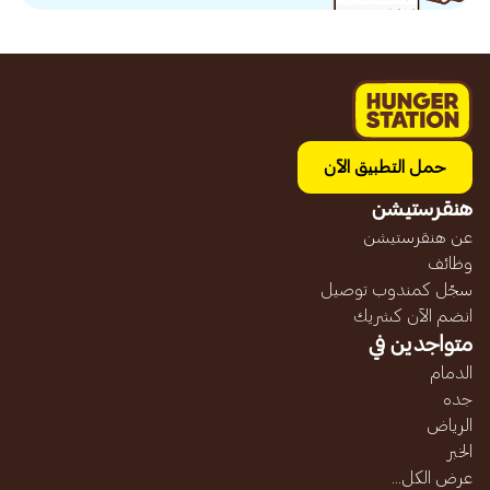
حمل التطبيق الآن
هنقرستيشن
عن هنقرستيشن
وظائف
سجّل كمندوب توصيل
انضم الآن كشريك
متواجدين في
الدمام
جده
الرياض
الخبر
عرض الكل...