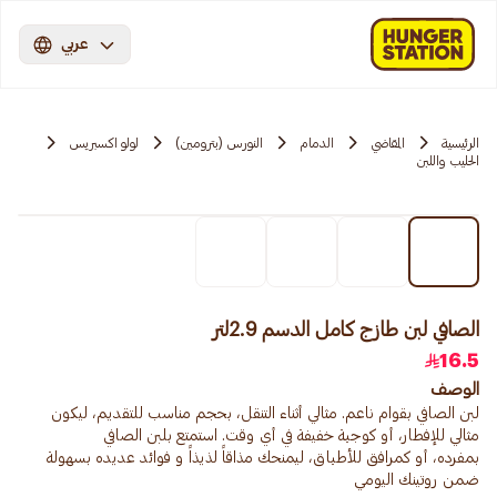
عربي
الرئيسية
المقاضي
الدمام
النورس (بترومين)
لولو اكسبريس
الحليب واللبن
الصافي لبن طازج كامل الدسم 2.9لتر
16.5
الوصف
لبن الصافي بقوام ناعم. مثالي أثناء التنقل، بحجم مناسب للتقديم، ليكون
مثالي للإفطار، أو كوجبة خفيفة في أي وقت. استمتع بلبن الصافي
بمفرده، أو كمرافق للأطباق، ليمنحك مذاقاً لذيذاً و فوائد عديده بسهولة
ضمن روتينك اليومي