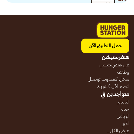
حمل التطبيق الآن
هنقرستيشن
عن هنقرستيشن
وظائف
سجّل كمندوب توصيل
انضم الآن كشريك
متواجدين في
الدمام
جده
الرياض
الخبر
عرض الكل...