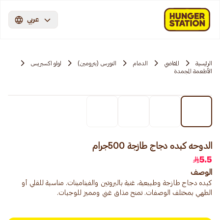
عربي
الرئيسية
المقاضي
الدمام
النورس (بترومين)
لولو اكسبريس
الأطعمة المجمدة
الدوحه كبده دجاج طازجة 500جرام
5.5
الوصف
كبده دجاج طازجة وطبيعية، غنية بالبروتين والفيتامينات. مناسبة للقلي أو
الطهي بمختلف الوصفات. تمنح مذاق غني ومميز للوجبات.