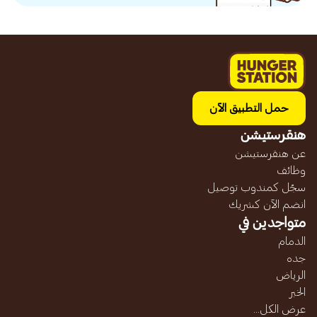
حمل التطبيق الآن
هنقرستيشن
عن هنقرستيشن
وظائف
سجّل كمندوب توصيل
انضم الآن كشريك
متواجدين في
الدمام
جده
الرياض
الخبر
عرض الكل...