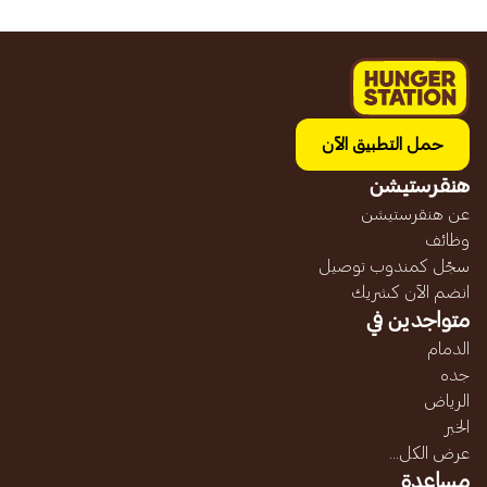
حمل التطبيق الآن
هنقرستيشن
عن هنقرستيشن
وظائف
سجّل كمندوب توصيل
انضم الآن كشريك
متواجدين في
الدمام
جده
الرياض
الخبر
عرض الكل...
مساعدة