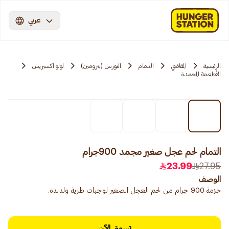
عربي
الرئيسية
المقاضي
الدمام
النورس (بترومين)
لولو اكسبريس
الأطعمة المجمدة
التمام لحم عجل صغير مجمد 900جرام
23.99
27.95
الوصف
حزمة 900 جرام من لحم العجل الصغير لوجبات طرية ولذيذة.
تسوق الآن