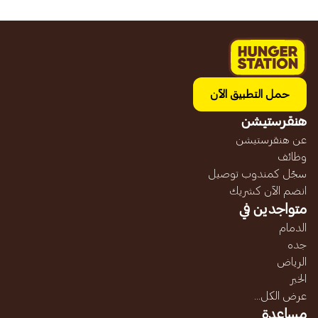
حمل التطبيق الآن
هنقرستيشن
عن هنقرستيشن
وظائف
سجّل كمندوب توصيل
انضم الآن كشريك
متواجدين في
الدمام
جده
الرياض
الخبر
عرض الكل...
مساعدة