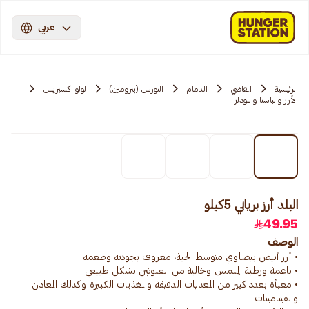
عربي
الرئيسية
المقاضي
الدمام
النورس (بترومين)
لولو اكسبريس
الأرز والباستا والنودلز
البلد أرز برياني 5كيلو
49.95
الوصف
• معبأة بعدد كبير من المغذيات الدقيقة والمغذيات الكبيرة وكذلك المعادن