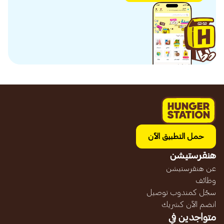
حمل التطبيق الآن
هنقرستيشن
عن هنقرستيشن
وظائف
سجّل كمندوب توصيل
انضم الآن كشريك
متواجدين في