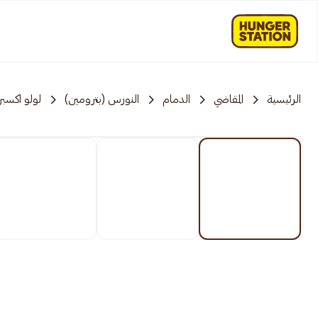
الرئيسية
المقاضي
الدمام
النورس (بترومين)
لولو اكسب