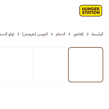
الرئيسية
المقاضي
الدمام
النورس (بترومين)
لولو اكسب