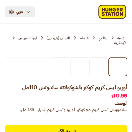
عربي
الرئيسية
المقاضي
الدمام
النورس (بترومين)
لولو اكسبريس
الآيسكريم
أوريو ايس كريم كوكيز بالشوكولاته ساندوتش 110مل
10.95
الوصف
ساندويتش آيس كريم مع كوكيز أوريو وآيس كريم فانيليا، 135 مل.
تسوق الآن