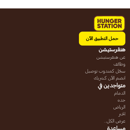
حمل التطبيق الآن
هنقرستيشن
عن هنقرستيشن
وظائف
سجّل كمندوب توصيل
انضم الآن كشريك
متواجدين في
الدمام
جده
الرياض
الخبر
عرض الكل...
مساعدة