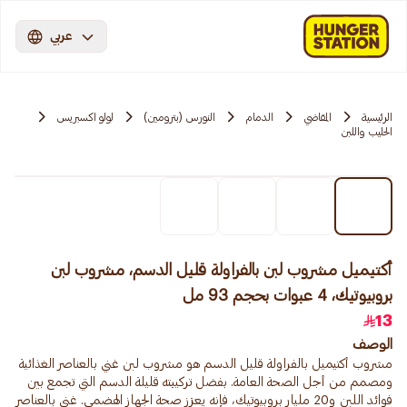
عربي
الرئيسية
المقاضي
الدمام
النورس (بترومين)
لولو اكسبريس
الحليب واللبن
أكتيميل مشروب لبن بالفراولة قليل الدسم، مشروب لبن
بروبيوتيك، 4 عبوات بحجم 93 مل
13
الوصف
مشروب أكتيميل بالفراولة قليل الدسم هو مشروب لبن غني بالعناصر الغذائية
ومصمم من أجل الصحة العامة. بفضل تركيبته قليلة الدسم التي تجمع بين
فوائد اللبن و20 مليار بروبيوتيك، فإنه يعزز صحة الجهاز الهضمي. غني بالعناصر