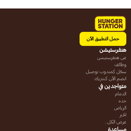
حمل التطبيق الآن
هنقرستيشن
عن هنقرستيشن
وظائف
سجّل كمندوب توصيل
انضم الآن كشريك
متواجدين في
الدمام
جده
الرياض
الخبر
عرض الكل...
مساعدة