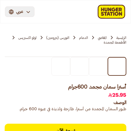
عربي
الرئيسية
المقاضي
الدمام
النورس (بترومين)
لولو اكسبريس
الأطعمة المجمدة
أسترا سمان مجمد 600جرام
25.95
الوصف
طيور السمان المجمدة من أسترا، طازجة ولذيذة في عبوة 600 جرام.
تسوق الآن