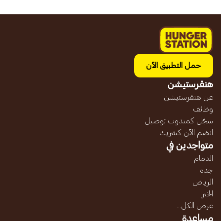
حمل التطبيق الآن
هنقرستيشن
عن هنقرستيشن
وظائف
سجّل كمندوب توصيل
انضم الآن كشريك
متواجدين في
الدمام
جده
الرياض
الخبر
عرض الكل...
مساعدة