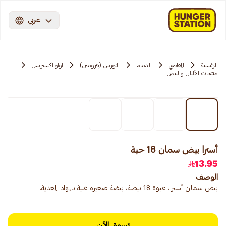
عربي
الرئيسية
المقاضي
الدمام
النورس (بترومين)
لولو اكسبريس
منتجات الألبان والبيض
أسترا بيض سمان 18 حبة
13.95
الوصف
بيض سمان أسترا، عبوة 18 بيضة، بيضة صغيرة غنية بالمواد المغذية.
تسوق الآن