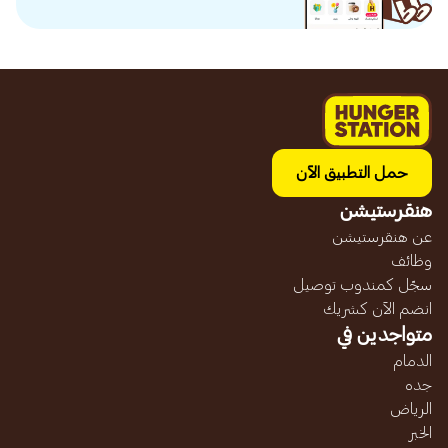
حمل التطبيق الآن
هنقرستيشن
عن هنقرستيشن
وظائف
سجّل كمندوب توصيل
انضم الآن كشريك
متواجدين في
الدمام
جده
الرياض
الخبر