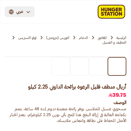
عربي
الرئيسية
المقاضي
الدمام
النورس (بترومين)
لولو اكسبريس
التنظيف و الغسيل
أريال منظف قليل الرغوة برائحة الداوني 2.25 كيلو
39.75
الوصف
مسحوق غسيل للملابس يوفر رائحة منعشة تدوم لمدة 48 ساعة، يتميز
بكفاءته العالية في إزالة البقع. هذا المنتج يأتي بوزن 2.25 كيلوغرام، يعتبر الخيار
الأمثل للحفاظ على نظافة وانتعاش ملابسك.