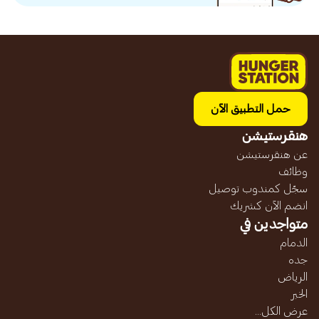
حمل التطبيق الآن
هنقرستيشن
عن هنقرستيشن
وظائف
سجّل كمندوب توصيل
انضم الآن كشريك
متواجدين في
الدمام
جده
الرياض
الخبر
عرض الكل...