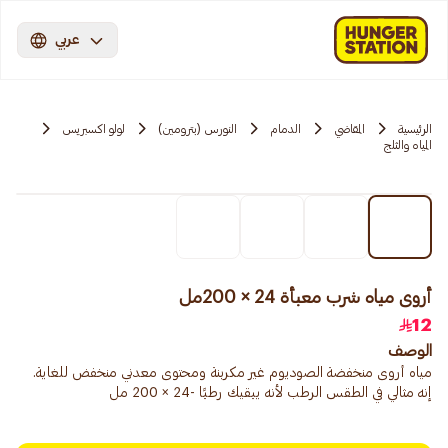
عربي
الرئيسية
المقاضي
الدمام
النورس (بترومين)
لولو اكسبريس
المياه والثلج
أروى مياه شرب معبأة 24 × 200مل
12
الوصف
مياه أروى منخفضة الصوديوم غير مكربنة ومحتوى معدني منخفض للغاية.
إنه مثالي في الطقس الرطب لأنه يبقيك رطبًا -24 × 200 مل