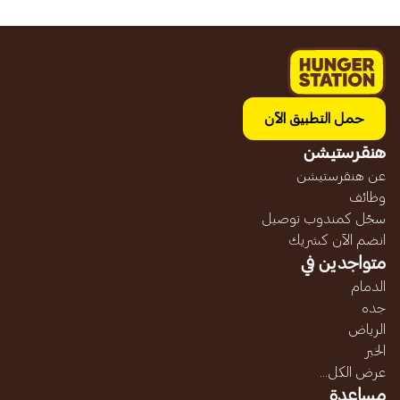
حمل التطبيق الآن
هنقرستيشن
عن هنقرستيشن
وظائف
سجّل كمندوب توصيل
انضم الآن كشريك
متواجدين في
الدمام
جده
الرياض
الخبر
عرض الكل...
مساعدة