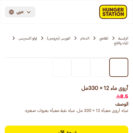
عربي
الرئيسية
المقاضي
الدمام
النورس (بترومين)
لولو اكسبريس
المياه والثلج
أروى ماء 12 × 330مل
8.5
الوصف
مياه أروى معبأة 12 × 330 مل، مياه نقية معبأة بعبوات صغيرة.
تسوق الآن