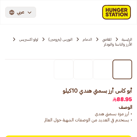
عربي
الرئيسية
المقاضي
الدمام
النورس (بترومين)
لولو اكسبريس
الأرز والباستا والنودلز
أبو كاس أرز بسمتي هندي 10كيلو
88.95
الوصف
• يستخدم في العديد من الوصفات الشهية حول العالم