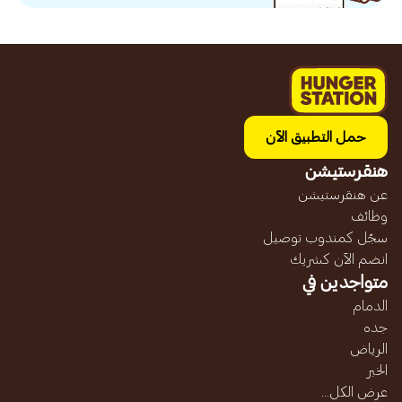
حمل التطبيق الآن
هنقرستيشن
عن هنقرستيشن
وظائف
سجّل كمندوب توصيل
انضم الآن كشريك
متواجدين في
الدمام
جده
الرياض
الخبر
عرض الكل...