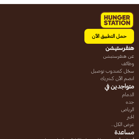
حمل التطبيق الآن
هنقرستيشن
عن هنقرستيشن
وظائف
سجّل كمندوب توصيل
انضم الآن كشريك
متواجدين في
الدمام
جده
الرياض
الخبر
عرض الكل...
مساعدة