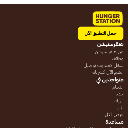
حمل التطبيق الآن
هنقرستيشن
عن هنقرستيشن
وظائف
سجّل كمندوب توصيل
انضم الآن كشريك
متواجدين في
الدمام
جده
الرياض
الخبر
عرض الكل...
مساعدة